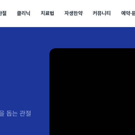
관절
클리닉
치료법
자생한약
커뮤니티
예약·
구
대전
목동
원
안산
울산
강보험
상담 예약
별
후기
파 약침
의료진 소개
턱
공지사항
신바로메틴
입원 상담
여성질환
진료시간/오시는길
추나요법
무릎
자생소식
진료비 안내
신바로약침·봉침
어깨
건강정보
비급여진료비
고관절
자가테스트
신바로한약
제증
손·
안
청주
해운대
경마비
시지
턱관절장애
월경통
퇴행성관절염
오십견
고관절질환
허리 디스크
손목
송조회
치료·물리치료
MRI·X-ray
후군
 소화불량
터뷰
산전산후
석회화건염
목 디스크
족저
기 비염
갱년기증후군
무릎 질환
손목
약침
#척추압박골절
#교통사고후유증
#허리디스크
#목디스크
질환 후유증
비염
클리닉
허약증세
엘보·골프엘보
을 돕는 관절
하기
자생TV보니
이벤트