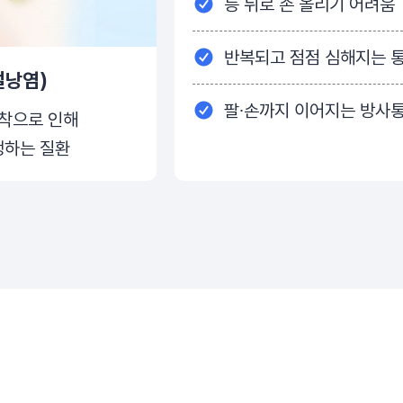
등 뒤로 손 올리기 어려움
반복되고 점점 심해지는 
절낭염)
팔∙손까지 이어지는 방사
착으로 인해
생하는 질환