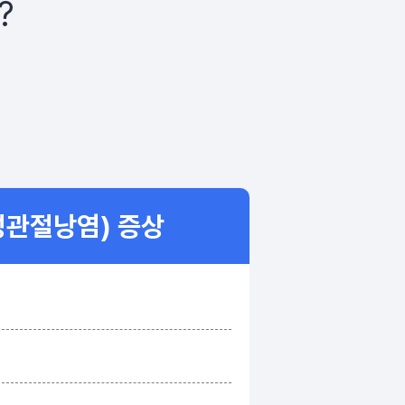
?
관절낭염) 증상