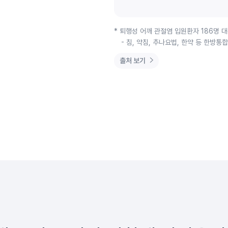
* 퇴행성 어깨 관절염 입원환자 186명 
- 침, 약침, 추나요법, 한약 등 한방통
출처 보기