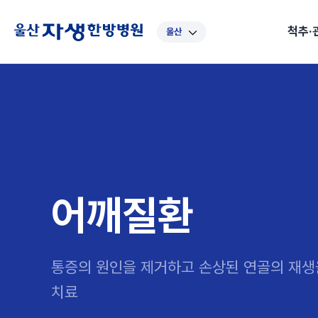
척추·
울산
대표
강남
광주
노원
대
보라매
부산
부천
분당
수
척추·관절
예약·문의
자생한약
커뮤니티
병원소개
클리닉
치료법
허리
척추·관절
자생비수술치료
한약
치료사례
바로 예약
인사말
보약
자생소개
목
첩약건
전화 
증상
리얼
초음
인천
일산
잠실
창원
천
허리디스크
교통사고후유증
MRI 치료사례
목디스크
안면신
후기메
신경근회복술
자주묻는질문
한약배
도수
척추관협착증
척추압박골절
안면마비 치료사례
거북목증
기능성
후기인
퇴행성디스크
수술후재활
알레르
어깨질환
추천 검색어
#초음파
척추전방전위증
수술후통증증후군
뇌혈관
허리염좌
성장·자세교정
비만 
테니스
통증의 원인을 제거하고
손상된 연골의 재생
자생인 칭찬
건의
치료