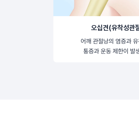
오십견(유착성관
어깨 관절낭의 염증과 유
통증과 운동 제한이 발