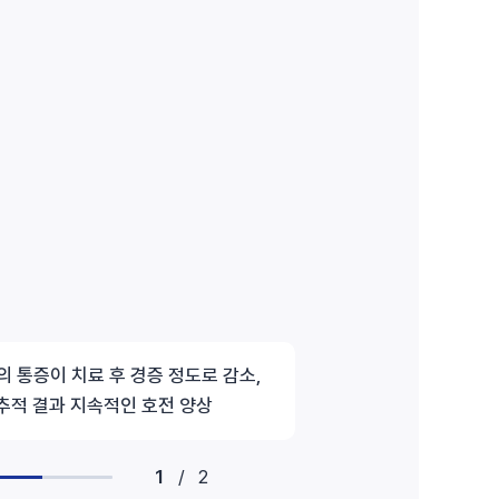
 통증이 치료 후 경증 정도로 감소,
치료 후 일상에
추적 결과 지속적인 호전 양상
약 3
1
/
2