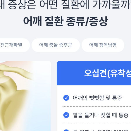
내 증상은
어떤 질환에 가까울까
어깨 질환 종류/증상
회전근개파열
어깨 충돌 증후군
어깨 점액낭염
오십견(유착성
어깨의 뻣뻣함 및 통증
팔을 들거나 젖힐 때 통증