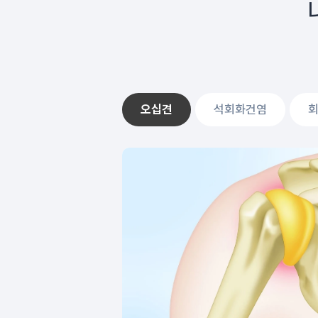
오십견
석회화건염