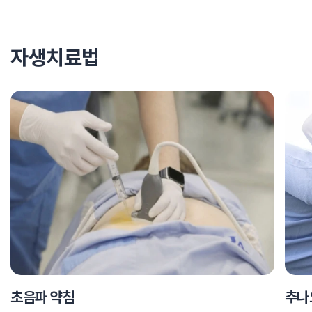
자생치료법
초음파 약침
추나