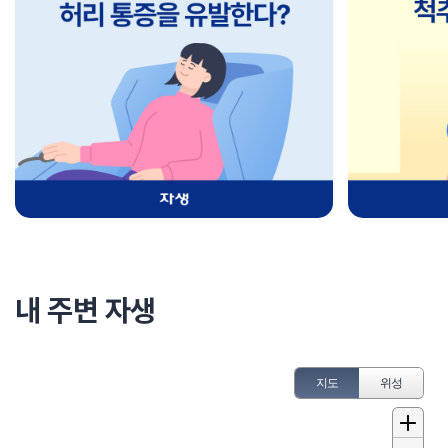
내 주변 자생
지도
위성