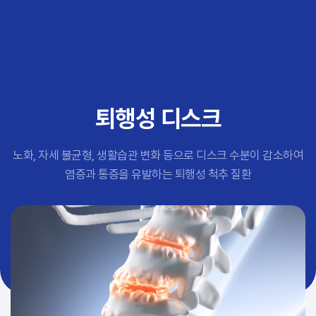
추천 검색어
#초음파약침
#척추압박골절
#교통사고후유증
#허리디스크
#목디스크
퇴행성 디스크
#추나요법
노화, 자세 불균형, 생활습관 변화 등으로 디스크 수분이 감소하여
염증과 통증을 유발하는 퇴행성 척추 질환