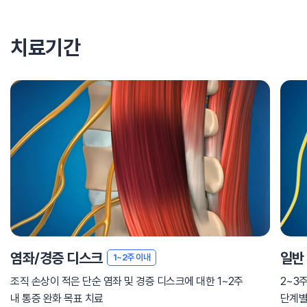
치료기간
염좌/경증 디스크
일반
1~2주 이내
조직 손상이 적은 단순 염좌 및 경증 디스크에 대한 1~2주
2~3
내 통증 완화 목표 치료
단계별