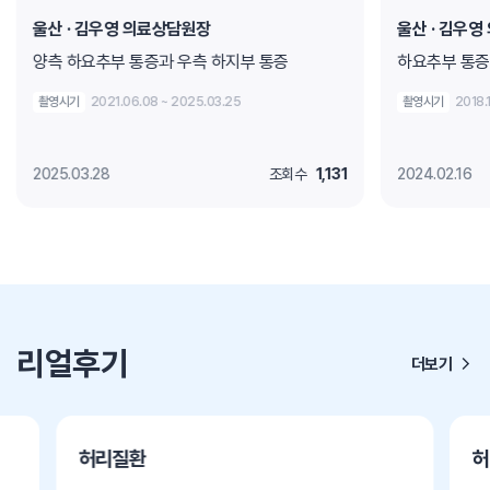
울산
· 김우영 의료상담원장
울산
· 김우영
양측 하요추부 통증과 우측 하지부 통증
하요추부 통증
촬영시기
2021.06.08 ~ 2025.03.25
촬영시기
2018.
2025.03.28
조회수
1,131
2024.02.16
리얼후기
더보기
허리질환
허