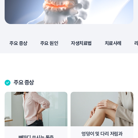
주요 증상
주요 원인
자생치료법
치료사례
주요 증상
엉덩이 및 다리 저림과
뼈마디 쑤시는 통증