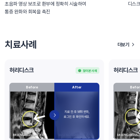
초음파 영상 보조로 환부에 정확히 시술하여
디스크
통증 완화와 회복을 촉진
치료사례
더보기
허리디스크
허리디스크
많이 본 사례
Before
After
Befor