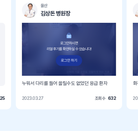
울산
김상돈 병원장
로그인하시면
리얼 후기를 확인하실 수 있습니다!
로그인 하기
누워서 다리를 들어 올릴수도 없었던 응급 환자
화
25
2023.03.27
조회수
632
20