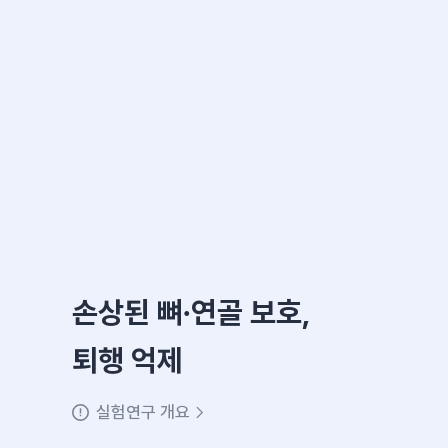
손상된 뼈∙연골 보호,
퇴행 억제
실험연구 개요