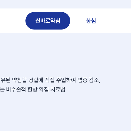
신바로약침
봉침
함유된 약침을 경혈에 직접 주입하여 염증 감소,
주는 비수술적 한방 약침 치료법