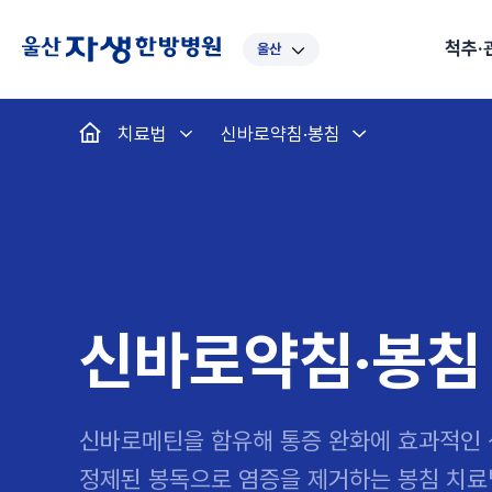
척추·
울산
대표
강남
광주
노원
대
치료법
신바로약침·봉침
보라매
부산
부천
분당
수
척추·관절
예약·문의
자생한약
커뮤니티
병원소개
클리닉
치료법
허리
척추·관절
자생비수술치료
한약
치료사례
바로 예약
인사말
보약
자생소개
목
첩약건
전화 
증상
리얼
초음
인천
일산
잠실
창원
천
허리디스크
교통사고후유증
MRI 치료사례
목디스크
안면신
후기메
신경근회복술
자주묻는질문
한약배
도수
척추관협착증
척추압박골절
안면마비 치료사례
거북목증
기능성
후기인
퇴행성디스크
수술후재활
알레르
추천 검색어
#초음파
척추전방전위증
수술후통증증후군
뇌혈관
신바로약침·봉침
허리염좌
성장·자세교정
비만 
테니스
자생인 칭찬
건의
신바로메틴을 함유해 통증 완화에 효과적인 
정제된 봉독으로 염증을 제거하는 봉침 치료