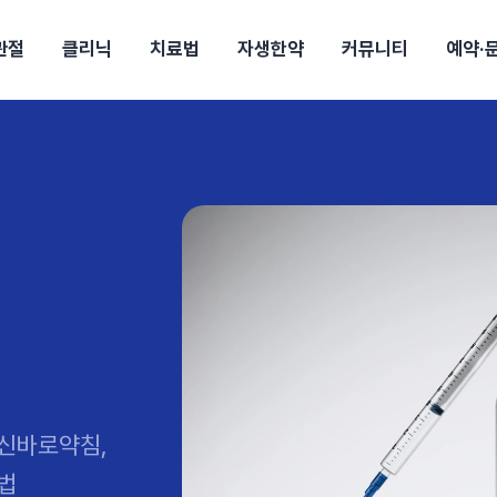
관절
클리닉
치료법
자생한약
커뮤니티
예약·
구
대전
목동
원
안산
울산
강보험
상담 예약
별
후기
파 약침
의료진 소개
턱
공지사항
신바로메틴
입원 상담
여성질환
진료시간/오시는길
추나요법
무릎
자생소식
진료비 안내
신바로약침·봉침
어깨
건강정보
비급여진료비
고관절
자가테스트
신바로한약
제증
손·
안
청주
해운대
경마비
시지
턱관절장애
월경통
퇴행성관절염
오십견
고관절질환
허리 디스크
손목
송조회
치료·물리치료
MRI·X-ray
후군
 소화불량
터뷰
산전산후
석회화건염
목 디스크
족저
기 비염
갱년기증후군
무릎 질환
손목
약침
#척추압박골절
#교통사고후유증
#허리디스크
#목디스크
질환 후유증
비염
클리닉
허약증세
엘보·골프엘보
하기
자생TV보니
이벤트
신바로약침,
법