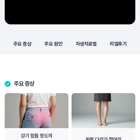
주요 증상
주요 원인
자생치료법
리얼후기
주요 증상
걷기 힘들 정도의
한쪽 다리가 짧아짐