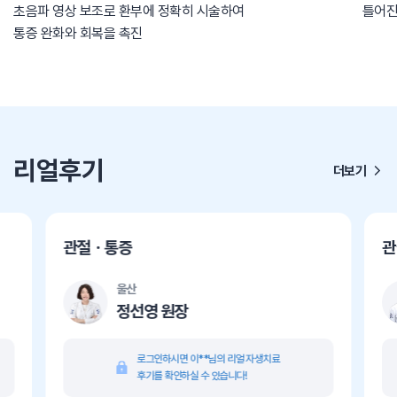
초음파 영상 보조로 환부에 정확히 시술하여
틀어진
통증 완화와 회복을 촉진
리얼후기
더보기
관절ㆍ통증
관
울산
정선영 원장
로그인하시면 이**님의 리얼 자생치료
후기를 확인하실 수 있습니다!