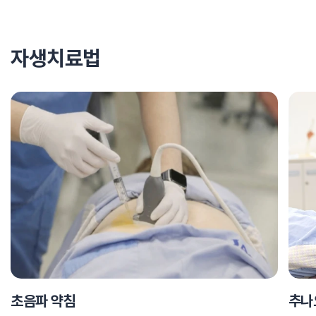
자생치료법
초음파 약침
추나