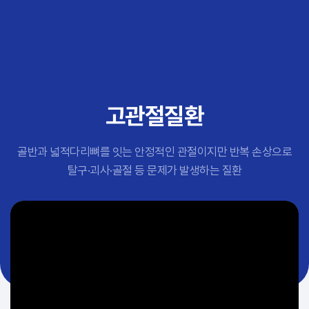
추천 검색어
#초음파약침
#척추압박골절
#교통사고후유증
#허리디스크
#목디스크
고관절질환
#추나요법
골반과 넓적다리뼈를 잇는 안정적인 관절이지만 반복 손상으로
탈구·괴사·골절 등 문제가 발생하는 질환