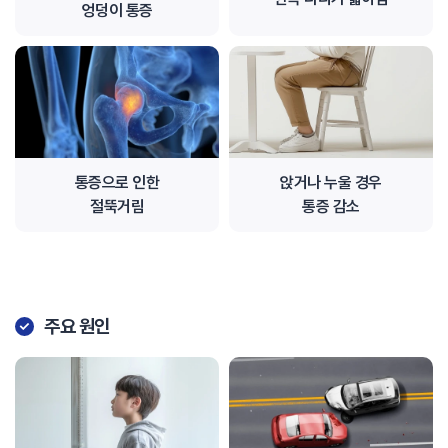
엉덩이 통증
통증으로 인한
앉거나 누울 경우
절뚝거림
통증 감소
주요 원인