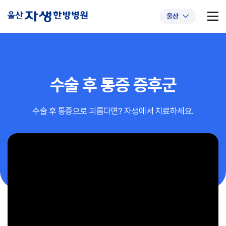
울산
수술 후 통증 증후군
추천 검색어
#초음파약침
#척추압박골절
수술 후 통증으로 괴롭다면? 자생에서 치료하세요.
#교통사고후유증
#허리디스크
#목디스크
#추나요법