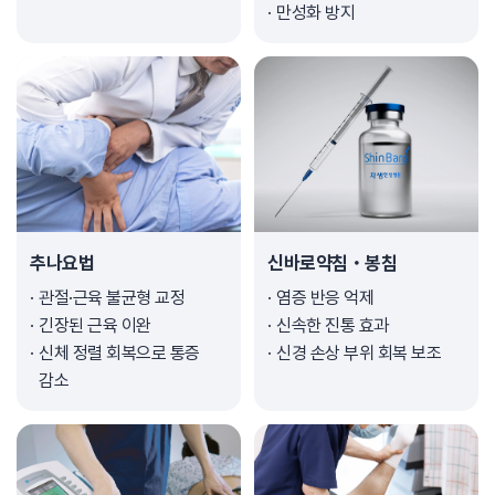
만성화 방지
추나요법
신바로약침・봉침
관절·근육 불균형 교정
염증 반응 억제
긴장된 근육 이완
신속한 진통 효과
신체 정렬 회복으로 통증
신경 손상 부위 회복 보조
감소