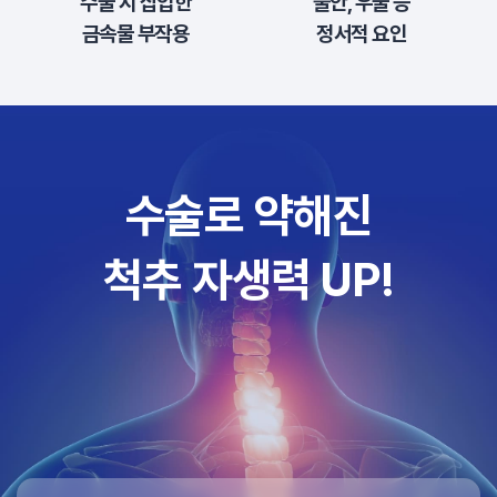
수술 시 삽입한
불안, 우울 등
금속물 부작용
정서적 요인
수술로 약해진
척추 자생력 UP!