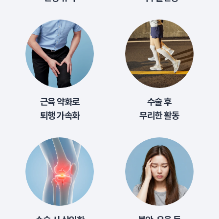
근육 약화로
수술 후
퇴행 가속화
무리한 활동