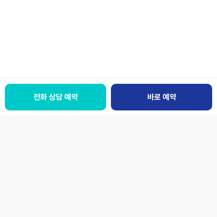
전화 상담 예약
바로 예약
패밀리사이트
LANGUAGE
개인정보처리방침
이용약관
환자의권리와의무
오시는 길