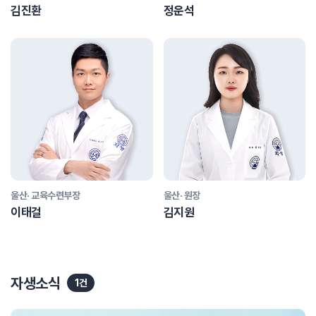
김진환
정운석
울산· 교육수련부장
울산· 원장
이태걸
김지원
자생소식
1건