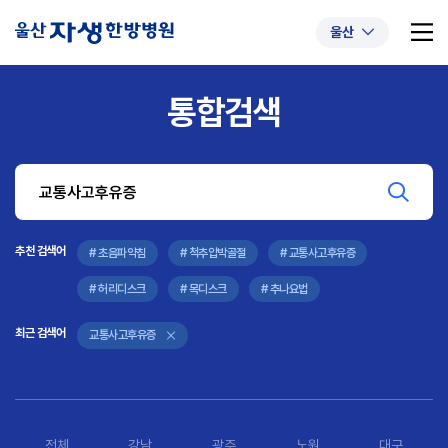
울산
통합검색
추천 검색어
#초음파약침
#척추압박골절
#교통사고후유증
#허리디스크
#목디스크
추천 검색어
#추나요법
# 초음파약침
# 척추압박골절
# 교통사고후유증
# 허리디스크
# 목디스크
# 추나요법
최근 검색어
교통사고후유증
전체
강남
광주
노원
대구