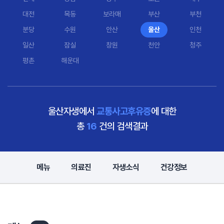
대전
목동
보라매
부산
부천
분당
수원
안산
울산
인천
일산
잠실
창원
천안
청주
평촌
해운대
울산자생에서
교통사고후유증
에 대한
총
16
건의 검색결과
메뉴
의료진
자생소식
건강정보