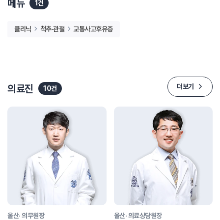
메뉴
1건
클리닉
척추·관절
교통사고후유증
의료진
더보기
10건
울산· 의무원장
울산· 의료상담원장