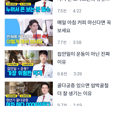
시청 습관
7.5천
4:22
매일 아침 커피 마신다면 꼭
보세요
7.7천
3:58
집안일이 운동이 아닌 진짜
이유
6.8천
3:29
골다공증 있으면 압박골절
더 잘 생기는 이유
9.7천
1:49
폐경 후, 급격히 약해지는
뼈… 골절 막는 3가지 핵심