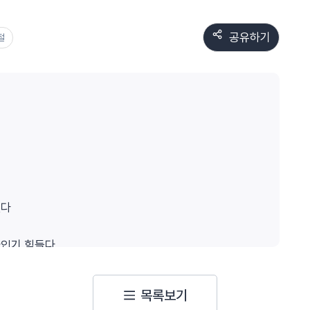
공유하기
절
있다
아입기 힘들다
다
목록보기