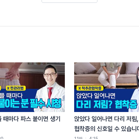
 코치 박소민
광현 원장입니다
을까요?
이 하죠
가요
니다
플 때마다 파스 붙이면 생기
앉았다 일어나면 다리 저림,
니다
협착증의 신호일 수 있습니
 않고
 드리겠습니다
20
1.1만
4:15