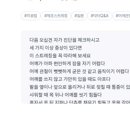
#치료법
#체조스트레칭
#질환
#닥터Q&A
#어깨관
다음 오십견 자가 진단을 체크하시고
세 가지 이상 증상이 있다면
이 스트레칭을 꼭 따라해 보세요
어깨가 아파 편안하게 잠을 자기 어렵다
어깨 관절이 뻣뻣하게 굳은 것 같고 움직이기 어렵다
어깨를 쓰지 않고 가만히 있을 때도 아프다
팔을 옆이나 앞으로 올리거나 뒤로 젖힐 때 통증이 
샤워할 때 목 뒤나 어깨를 씻기 힘들다
혼자서 옷 뒤 지퍼나 단추를 채우기 힘들고 옷을 갈
손을 선반 위로 뻗거나 멀리 있는 물건을 집기 힘들
통증은 줄지만 어깨는 점점 굳는 것 같다
(박소민 코치)