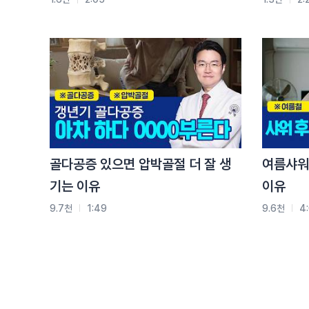
첫 번째 동작, 어깨 주변 근육을 이완시키는 시계추
먼저 주변 테이블이나 의자 등 잡을 수 있는 것이 
왼쪽 손으로 의자 위를 대 주시고 자연스럽게 기대면
오른쪽 어깨가 중력에 의해서 축 늘어지게 서 주시고
자연스럽게 흔들릴 수 있도록 자세를 취해 주시면 
팔을 앞뒤로 흔들어 주세요
이때 통증이 없는 범위 안에서 해 주시면 되겠습니다
멈추시고 이번에는 팔을 좌우로 흔들어 주세요
골다공증 있으면 압박골절 더 잘 생
여름샤워
이때도 통증이 없는 선에서 운동을 해주시면 되겠습
기는 이유
이유
통증이 있다면 그 가동 범위는 줄이시면 됩니다
다시 제자리로 돌아오시고
9.7천
1:49
9.6천
4
이번에는 팔을 시계 방향처럼 밖으로 이렇게 돌려 
통증이 있다면 가동범위를 줄여 주시고 자연스럽게
멈춰 주시고 이번엔 반대로 반시계 방향으로 돌려 
이것도 마찬가지로 어깨에 통증이 발생한다면 가동 
이 동작들을 아픈 쪽 팔을 10회씩 진행하면 됩니다