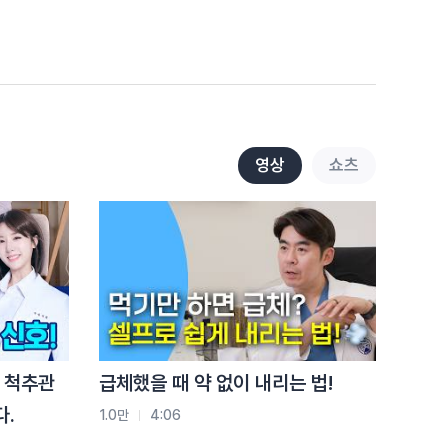
전략
9.3천
3:01
척추압박골절, 두 번째가 더
쉽습니다.
1.6만
2:05
허리 아플 때마다 파스
영상
쇼츠
붙이면 생기는 일
1.3만
2:20
허리 아픈데 버티세요? '이
증상'이면 바로 병원입니다
8.6천
2:34
걷기 운동 믿었는데…
 척추관
급체했을 때 약 없이 내리는 법!
디스크 옵니다!
다.
1.0만
4:06
4.6천
2:35