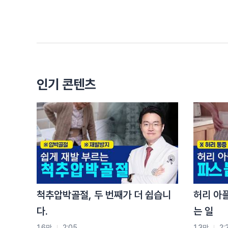
여러분 안녕하세요 여러분과 함께 운동할 동작 데모
(류광현 원장)
여러분 몸에 밸런스를 책임질 척추 관절 전문의 류
(박소민 코치)
원장님 오늘은 몸 어떤 부분에 밸런스를 찾을 수 있
(류광현 원장)
인기 콘텐츠
오늘 준비한 밸런스를 찾을 부분은 바로 어깨입니다
어깨 관절 운동에 제한이 있는 것을 오십견이라고 많
(박소민 코치)
근데 오십견은 50살부터만 조심하면 되는 거 아닌
전 너무 이른 거 같은데요
(류광현 원장)
아니에요 소민님 아니에요아니에요 소민님
최근에는 30대, 40대에서도 많이 발생하는 추세입
척추압박골절, 두 번째가 더 쉽습니
허리 아
그래서 나이에 상관없이 생활 속에서 관리가 필요합
다.
는 일
이번 회차에서는 근육을 이완 동작, 강화 동작 나누지
관절의 가동성을 높여줄 수 있는 동작 위주로 알려
1.6만
2:05
1.3만
2: