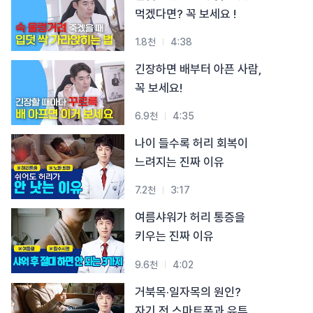
#목디스크
#목디스크
#목디스크
#목디스크
#목디스크
#목디스크
#목디스크
먹겠다면? 꼭 보세요 !
#추나요법
#추나요법
#추나요법
#추나요법
#추나요법
#추나요법
#추나요법
1.8천
4:38
긴장하면 배부터 아픈 사람,
꼭 보세요!
6.9천
4:35
나이 들수록 허리 회복이
느려지는 진짜 이유
7.2천
3:17
여름샤워가 허리 통증을
키우는 진짜 이유
9.6천
4:02
거북목·일자목의 원인?
자기 전 스마트폰과 유튜브