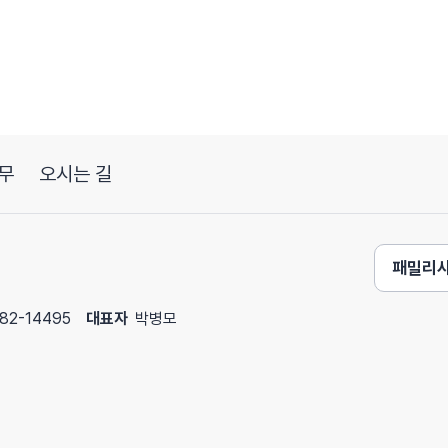
다
습니다
심을 몸에 두고
무
오시는 길
움이 됩니다
패밀리
보겠습니다
82-14495
대표자
박병모
 돌려주세요
범위를 줄여 주세요
 장우산이 필요합니다