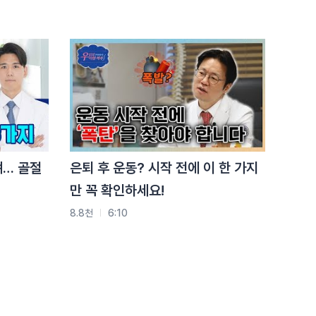
요즘 허리 아프다면 ‘이거’
때문입니다
3.8천
2:17
척추골절, 사고 없어도
생깁니다 (이게
핵심입니다)
3.8천
1:30
뼈… 골절
은퇴 후 운동? 시작 전에 이 한 가지
만 꼭 확인하세요!
8.8천
6:10