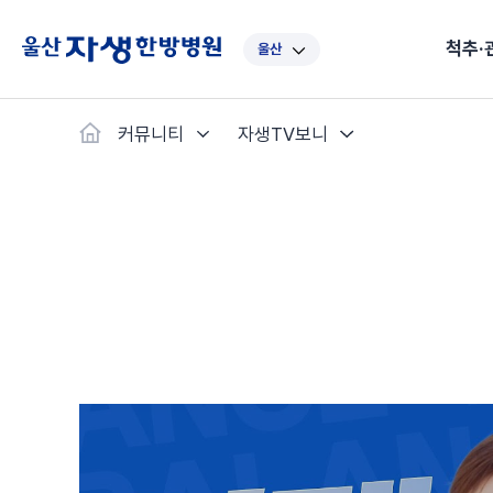
척추·
울산
대표
강남
광주
노원
대
커뮤니티
자생TV보니
보라매
부산
부천
분당
수
척추·관절
예약·문의
자생한약
커뮤니티
병원소개
클리닉
치료법
허리
척추·관절
자생비수술치료
한약
치료사례
바로 예약
인사말
보약
자생소개
목
첩약건
전화 
증상
리얼
초음
인천
일산
잠실
창원
천
허리디스크
교통사고후유증
MRI 치료사례
목디스크
안면신
후기메
신경근회복술
자주묻는질문
한약배
도수
척추관협착증
척추압박골절
안면마비 치료사례
거북목증
기능성
후기인
퇴행성디스크
수술후재활
알레르
추천 검색어
#초음파
척추전방전위증
수술후통증증후군
뇌혈관
허리염좌
성장·자세교정
비만 
테니스
자생인 칭찬
건의