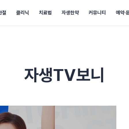
관절
클리닉
치료법
자생한약
커뮤니티
예약·
구
대전
목동
원
안산
울산
강보험
상담 예약
별
후기
파 약침
의료진 소개
턱
공지사항
신바로메틴
입원 상담
여성질환
진료시간/오시는길
추나요법
무릎
자생소식
진료비 안내
신바로약침·봉침
어깨
건강정보
비급여진료비
고관절
자가테스트
신바로한약
제증
손·
안
청주
해운대
경마비
시지
턱관절장애
월경통
퇴행성관절염
오십견
고관절질환
허리 디스크
손목
송조회
치료·물리치료
MRI·X-ray
자생TV보니
후군
 소화불량
터뷰
산전산후
석회화건염
목 디스크
족저
기 비염
갱년기증후군
무릎 질환
손목
약침
#척추압박골절
#교통사고후유증
#허리디스크
#목디스크
질환 후유증
비염
클리닉
허약증세
엘보·골프엘보
하기
자생TV보니
이벤트