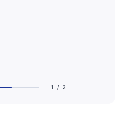
1
/
2