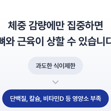
체중 감량에만 집중하면
뼈와 근육이 상할 수 있습니
과도한 식이제한
단백질, 칼슘, 비타민D 등 영양소 부족