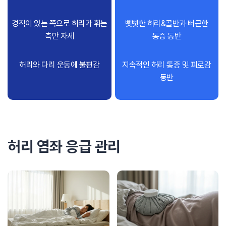
경직이 있는 쪽으로 허리가 휘는
뻣뻣한 허리&골반과 뻐근한
측만 자세
통증 동반
허리와 다리 운동에 불편감
지속적인 허리 통증 및 피로감
동반
허리 염좌 응급 관리