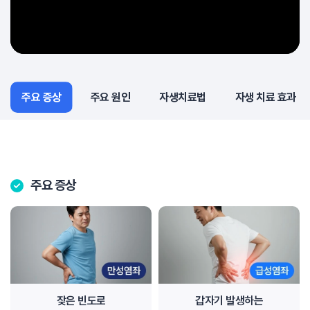
주요 증상
주요 증상
주요 원인
자생치료법
자생 치료 효과
주요 증상
잦은 빈도로
갑자기 발생하는