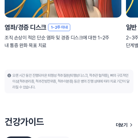
염좌/경증 디스크
일반
1~2주 이내
조직 손상이 적은 단순 염좌 및 경증 디스크에 대한 1~2주
2~3
내 통증 완화 목표 치료
단계별
오랜 시간 동안 진행되어온 퇴행성 척추질환(퇴행성디스크, 척추관 협착증), 뼈의 구조적인
이상(척추분리증, 척추전방전위증, 척추이분증) 등은 병의 진행 상태에 따라 치료 기간이 달
라질 수 있습니다.
건강가이드
더보기