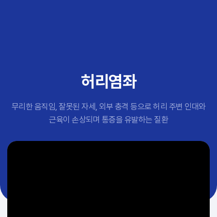
추천 검색어
#초음파약침
#척추압박골절
#교통사고후유증
#허리디스크
#목디스크
허리염좌
#추나요법
무리한 움직임, 잘못된 자세, 외부 충격 등으로 허리 주변 인대와
근육이 손상되며 통증을 유발하는 질환