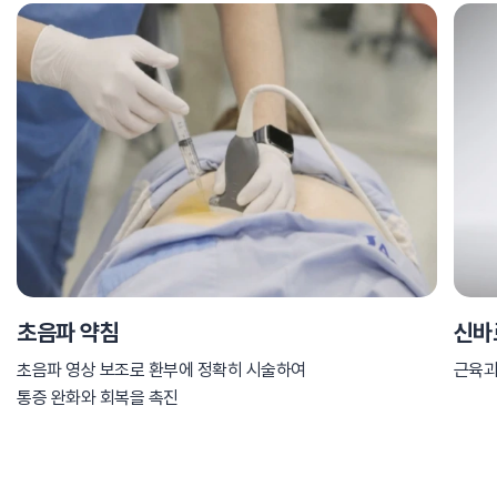
초음파 약침
신바
초음파 영상 보조로 환부에 정확히 시술하여
근육과
통증 완화와 회복을 촉진