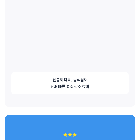
진통제 대비, 동작침이
5배 빠른 통증 감소 효과