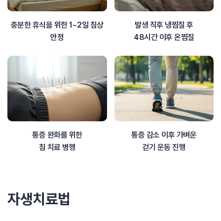
충분한 휴식을 위한 1~2일 침상
발생 직후 냉찜질 후
안정
48시간 이후 온찜질
통증 완화를 위한
통증 감소 이후 가벼운
침 치료 병행
걷기 운동 진행
자생치료법