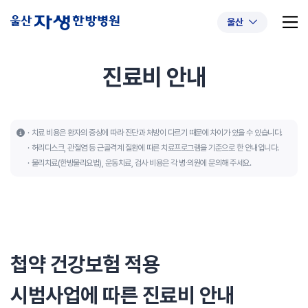
울산
진료비 안내
추천 검색어
#초음파약침
#척추압박골절
치료 비용은 환자의 증상에 따라 진단과 처방이 다르기 때문에 차이가 있을 수 있습니다.
허리디스크, 관절염 등 근골격계 질환에 따른 치료프로그램을 기준으로 한 안내입니다.
#교통사고후유증
#허리디스크
#목디스크
물리치료(한방물리요법), 운동치료, 검사 비용은 각 병∙의원에 문의해 주세요.
#추나요법
첩약 건강보험 적용
시범사업에 따른 진료비 안내