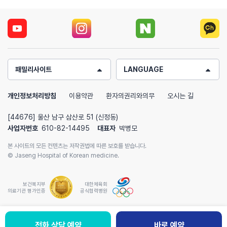
패밀리사이트
LANGUAGE
개인정보처리방침
이용약관
환자의권리와의무
오시는 길
[44676] 울산 남구 삼산로 51 (신정동)
사업자번호
610-82-14495
대표자
박병모
본 사이트의 모든 컨텐츠는 저작권법에 따른 보호를 받습니다.
© Jaseng Hospital of Korean medicine.
보건복지부
대한체육회
의료기관 평가인증
공식협력병원
전화 상담 예약
바로 예약