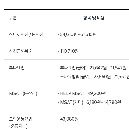
구분
항목 및 비용
신바로약침 / 봉약침
24,610원~61,510원
신경근회복술
110,710원
추나요법
추나요법(급여) : 27,647원~71,547원
추나요법(비급여) : 27,650원~71,550
MSAT (동작침)
HELP MSAT : 49,200원
MSAT(기타) : 6,180원~14,780원
도인운동요법
43,080원
(운동지도)