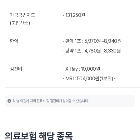
가공공법지도
131,250원
(고압산소)
한약
환약 1포 : 5,970원~8,940원
탕약 1포 : 4,780원~8,330원
검진비
X-Ray : 10,000원~
MRI : 504,000원(1부위)~
각 병∙의원에 따라 진료비 및 검진비가 상이할 수 있습니다.
의료보험 해당 종목