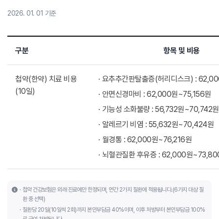
2026. 01. 01 기준
구분
항목 및 비용
첩약(한약) 치료 비용
요추추간판탈출증(허리디스크) : 62,00
(10일)
안면신경마비 : 62,000원~75,156원
기능성 소화불량 : 56,732원~70,742원
알레르기 비염 : 55,632원~70,424원
월경통 : 62,000원~76,216원
뇌혈관질환 후유증 : 62,000원~73,80
첩약 건강보험은 외래 진료에만 한정되며, 연간 2가지 질환에 적용됩니다.(6가지 대상 질
환 중 선택)
질환당 20일(10일씩 2회)까지 본인부담금 40%이며, 이후 처방부터 본인부담금 100%