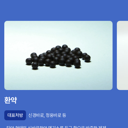
환약
대표처방
신경바로, 청웅바로 등