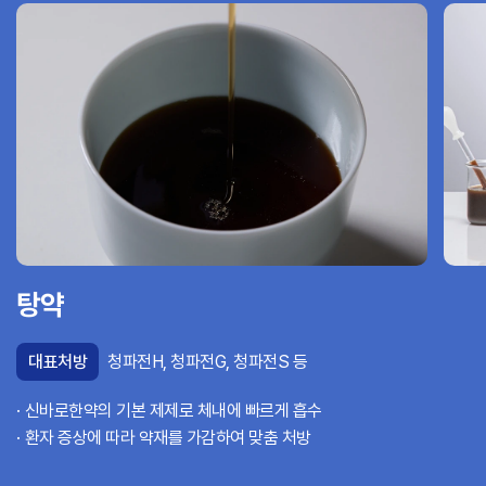
탕약
대표처방
청파전H, 청파전G, 청파전S 등
신바로한약의 기본 제제로 체내에 빠르게 흡수
환자 증상에 따라 약재를 가감하여 맞춤 처방