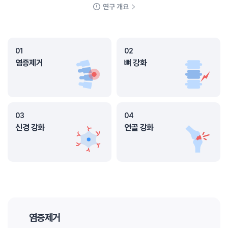
연구 개요
01
02
염증제거
뼈 강화
03
04
신경 강화
연골 강화
염증제거