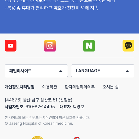
탕약 형태의 신바로한약 엑기스를 둥근 환으로 반죽한 제제
복용 및 휴대가 편리하고 약효가 천천히 오래 지속
패밀리사이트
LANGUAGE
개인정보처리방침
이용약관
환자의권리와의무
오시는 길
[44676] 울산 남구 삼산로 51 (신정동)
사업자번호
610-82-14495
대표자
박병모
본 사이트의 모든 컨텐츠는 저작권법에 따른 보호를 받습니다.
© Jaseng Hospital of Korean medicine.