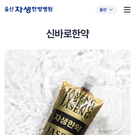
울산
신바로한약
추천 검색어
#초음파약침
#척추압박골절
#교통사고후유증
#허리디스크
#목디스크
#추나요법