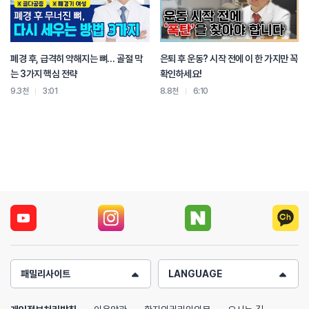
폐경 후, 급격히 약해지는 뼈… 골절 막
은퇴 후 운동? 시작 전에 이 한 가지만 꼭
는 3가지 핵심 전략
확인하세요!
9.3천
3:01
8.8천
6:10
패밀리사이트
LANGUAGE