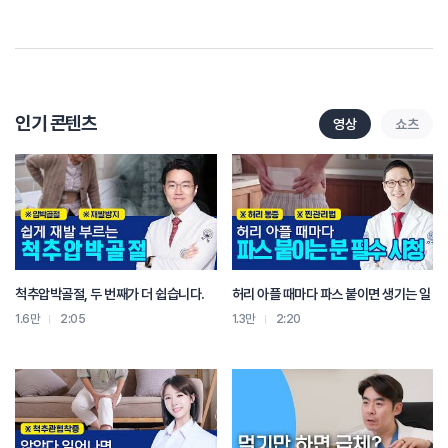
인기 콘텐츠
영상
쇼츠
척추압박골절, 두 번째가 더 쉽습니다.
허리 아플 때마다 파스 붙이면 생기는 일
1.6만
2:05
1.3만
2:20