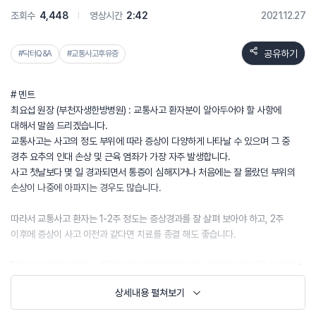
조회수
4,448
영상시간
2:42
2021.12.27
공유하기
#닥터Q&A
#교통사고후유증
# 멘트
최요섭 원장 (부천자생한방병원) : 교통사고 환자분이 알아두어야 할 사항에
대해서 말씀 드리겠습니다.
교통사고는 사고의 정도 부위에 따라 증상이 다양하게 나타날 수 있으며 그 중
경추 요추의 인대 손상 및 근육 염좌가 가장 자주 발생합니다.
사고 첫날보다 몇 일 경과되면서 통증이 심해지거나 처음에는 잘 몰랐던 부위의
손상이 나중에 아파지는 경우도 많습니다.
따라서 교통사고 환자는 1-2주 정도는 증상경과를 잘 살펴 보아야 하고, 2주
이후에 증상이 사고 이전과 같다면 치료를 종결 해도 좋습니다.
교통사고 환자의 치료는 통원치료와 입원치료가 있고, 입원치료의 경우 처음보다
증상이 나날이 심해질 때, 야간통, 보행 시 불편 감의 증상이 있을 때 고려할
상세내용 펼쳐보기
필요가 있습니다.