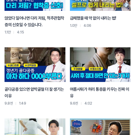
앉았다 일어나면 다리 저림, 척추관협착
급체했을 때 약 없이 내리는 법!
증의 신호일 수 있습니다.
1.0만
4:06
1.1만
4:15
골다공증 있으면 압박골절 더 잘 생기는
여름샤워가 허리 통증을 키우는 진짜 이
이유
유
9.8천
1:49
9.6천
4:02