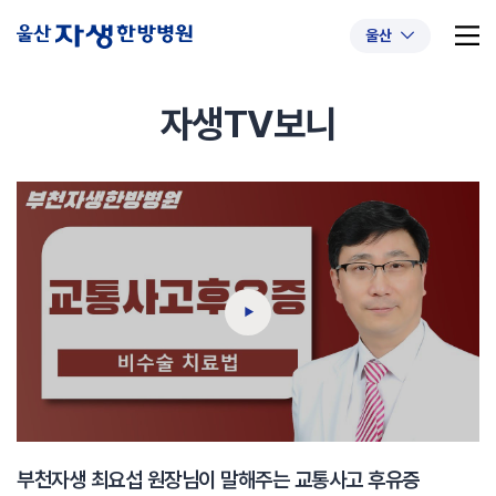
울산
자생TV보니
추천 검색어
#초음파약침
#척추압박골절
#교통사고후유증
#허리디스크
#목디스크
#추나요법
부천자생 최요섭 원장님이 말해주는 교통사고 후유증