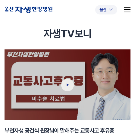
울산
자생TV보니
추천 검색어
#초음파약침
#척추압박골절
#교통사고후유증
#허리디스크
#목디스크
#추나요법
부천자생 공건식 원장님이 말해주는 교통사고 후유증