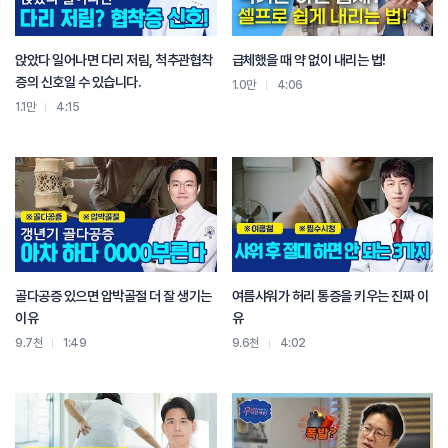
앉았다 일어나면 다리 저림, 척추관협착
급체했을 때 약 없이 내리는 법!
증의 신호일 수 있습니다.
1.0만
4:06
1.1만
4:15
골다공증 있으면 압박골절 더 잘 생기는
여름샤워가 허리 통증을 키우는 진짜 이
이유
유
9.7천
1:49
9.6천
4:02