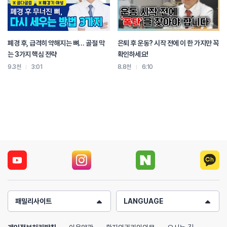
폐경 후, 급격히 약해지는 뼈… 골절 막
은퇴 후 운동? 시작 전에 이 한 가지만 꼭
는 3가지 핵심 전략
확인하세요!
9.3천
3:01
8.8천
6:10
패밀리사이트
LANGUAGE