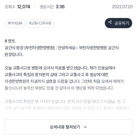
조회수
12,074
영상시간
3:36
2022.07.20
공유하기
#닥터Q&A
#교통사고후유증
# 멘트
공건식 원장 (부천자생한방병원) : 안녕하세요~ 부천자생한방병원 공건식
원장입니다.
오늘 교통사고로 병원에 오셔서 치료를 받으셨습니다. 제가 진료실에서
교통사고의 특징과 환자분의 상태 그리고 교통사고 후 증상에 대한
자생한방병원의 치료까지 설명을 드렸을 겁니다. 그런데 처음 오셔서 이야기
들으시느라 놓치신 부분도 있을 것 같아서 이 영상을 찍게 되었습니다.
교통사고의 특징은 몇 가지가 있습니다. 먼저 사고 당일 보다 그 다음날, 또 그
다음 날이 될수록 통증이나 불편감이 점점 심해질 수 있습니다. 짧게는 며칠에서
길면 2주까지도 증상이 점차 심해질 수도 있습니다. 그리고 증상이 다양하게 변할
수 있습니다. 목만 아프시던 분이 허리를 아파하시기도 하고 왼쪽 위주로 아프던
상세내용 펼쳐보기
분이 오른쪽이 아프기도 합니다. 그리고 목허리의 통증 뿐만 아니라 두통,
어지러움, 소화불량, 피로, 불안, 불면증 등등 다양한 질환을 호소하십니다. 그래서