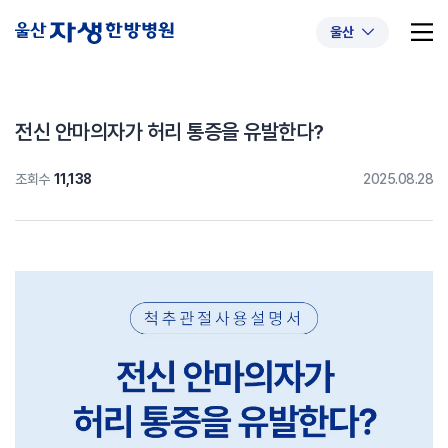
울산
전신 안마의자가 허리 통증을 유발한다?
조회수
11,138
2025.08.28
추천 검색어
#초음파약침
#척추압박골절
#교통사고후유증
#허리디스크
#목디스크
#추나요법