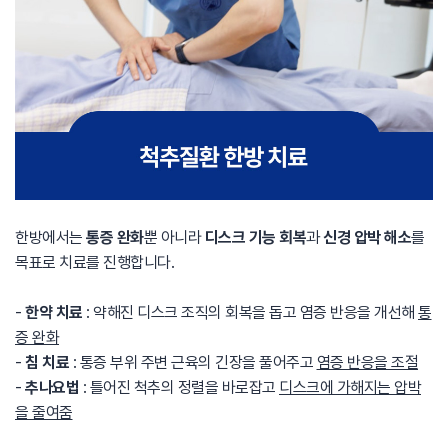
한방에서는
통증 완화
뿐 아니라
디스크 기능 회복
과
신경 압박 해소
를
목표로 치료를 진행합니다.
-
한약 치료
: 약해진 디스크 조직의 회복을 돕고 염증 반응을 개선해
통
증 완화
-
침 치료
: 통증 부위 주변 근육의 긴장을 풀어주고
염증 반응을 조절
-
추나요법
: 틀어진 척추의 정렬을 바로잡고
디스크에 가해지는 압박
을 줄여줌