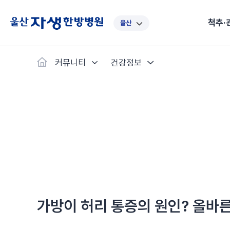
척추·
울산
대표
강남
광주
노원
대
커뮤니티
건강정보
보라매
부산
부천
분당
수
척추·관절
예약·문의
자생한약
커뮤니티
병원소개
클리닉
치료법
허리
척추·관절
자생비수술치료
한약
치료사례
바로 예약
인사말
보약
자생소개
목
첩약건
전화 
증상
리얼
초음
인천
일산
잠실
창원
천
허리디스크
교통사고후유증
MRI 치료사례
목디스크
안면신
후기메
신경근회복술
자주묻는질문
한약배
도수
척추관협착증
척추압박골절
안면마비 치료사례
거북목증
기능성
후기인
퇴행성디스크
수술후재활
알레르
추천 검색어
#초음파
척추전방전위증
수술후통증증후군
뇌혈관
허리염좌
성장·자세교정
비만 
테니스
자생인 칭찬
건의
가방이 허리 통증의 원인? 올바