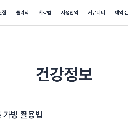
관절
클리닉
치료법
자생한약
커뮤니티
예약·
구
대전
목동
원
안산
울산
강보험
상담 예약
별
후기
파 약침
의료진 소개
턱
공지사항
신바로메틴
입원 상담
여성질환
진료시간/오시는길
추나요법
무릎
자생소식
진료비 안내
신바로약침·봉침
어깨
건강정보
비급여진료비
고관절
자가테스트
신바로한약
제증
손·
안
청주
해운대
경마비
시지
턱관절장애
월경통
퇴행성관절염
오십견
고관절질환
허리 디스크
손목
송조회
치료·물리치료
MRI·X-ray
건강정보
후군
 소화불량
터뷰
산전산후
석회화건염
목 디스크
족저
기 비염
갱년기증후군
무릎 질환
손목
약침
#척추압박골절
#교통사고후유증
#허리디스크
#목디스크
질환 후유증
비염
클리닉
허약증세
엘보·골프엘보
하기
자생TV보니
이벤트
른 가방 활용법