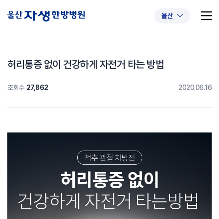
울산
허리통증 없이 건강하게 자전거 타는 방법
조회수
27,862
2020.06.16
추천 검색어
#초음파약침
#척추압박골절
#교통사고후유증
#허리디스크
#목디스크
#추나요법