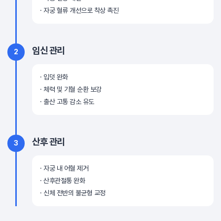
자궁 혈류 개선으로 착상 촉진
임신 관리
2
입덧 완화
체력 및 기혈 순환 보강
출산 고통 감소 유도
산후 관리
3
자궁 내 어혈 제거
산후관절통 완화
신체 전반의 불균형 교정