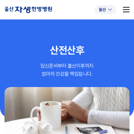
울산
산전산후
추천 검색어
#초음파약침
#척추압박골절
임신준비부터 출산이후까지
#교통사고후유증
#허리디스크
#목디스크
엄마의 건강을 책임집니다.
#추나요법