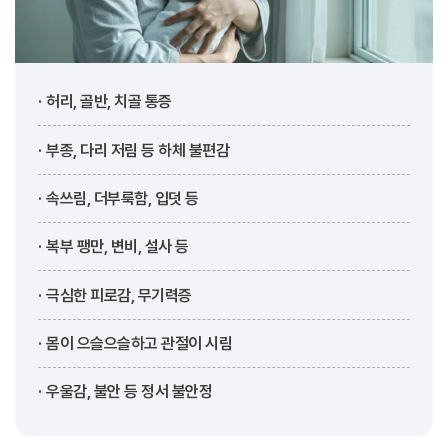
허리, 골반, 치골 통증
부종, 다리 저림 등 하체 불편감
속쓰림, 더부룩함, 입덧 등
복부 팽만, 변비, 설사 등
극심한 피로감, 무기력증
몸이 으슬으슬하고 관절이 시림
우울감, 불안 등 정서 불안정