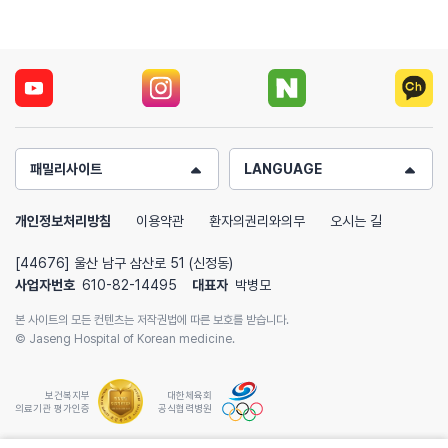
패밀리사이트
LANGUAGE
개인정보처리방침
이용약관
환자의권리와의무
오시는 길
[44676] 울산 남구 삼산로 51 (신정동)
사업자번호
610-82-14495
대표자
박병모
본 사이트의 모든 컨텐츠는 저작권법에 따른 보호를 받습니다.
© Jaseng Hospital of Korean medicine.
보건복지부
대한체육회
의료기관 평가인증
공식협력병원