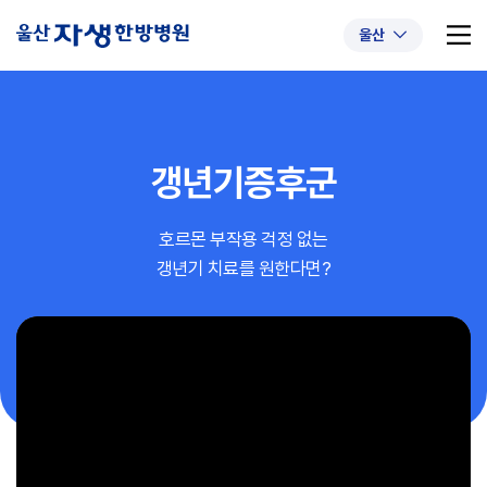
울산
갱년기증후군
추천 검색어
#초음파약침
#척추압박골절
호르몬 부작용 걱정 없는
#교통사고후유증
#허리디스크
#목디스크
갱년기 치료를 원한다면?
#추나요법