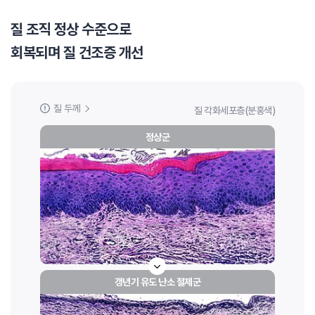
질 조직 정상 수준으로
회복되며 질 건조증 개선
질 두께
질 각화세포층(분홍색)
정상군
갱년기 유도 난소 절제군