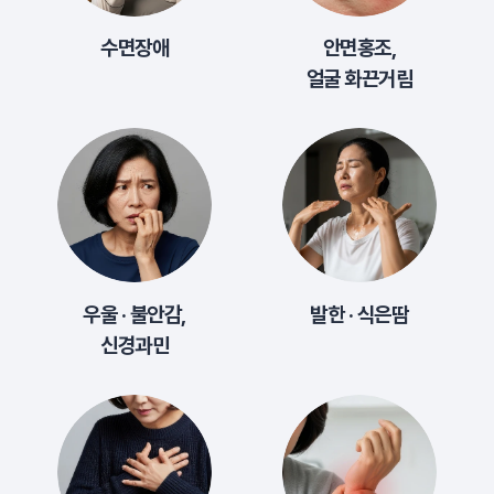
수면장애
안면홍조,
얼굴 화끈거림
우울 · 불안감,
발한 · 식은땀
신경과민