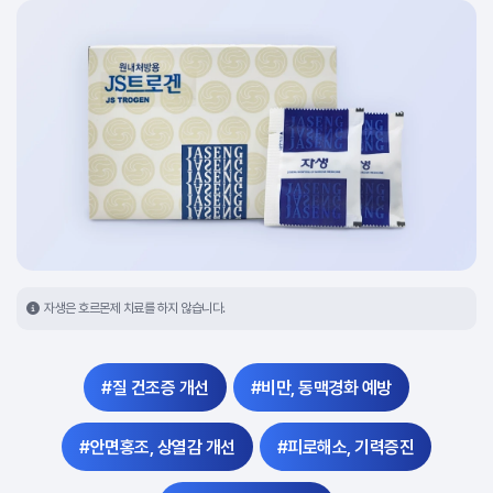
자생은 호르몬제 치료를 하지 않습니다.
#질 건조증 개선
#비만, 동맥경화 예방
#안면홍조, 상열감 개선
#피로해소, 기력증진