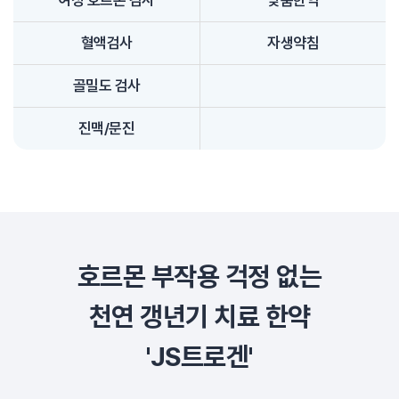
혈액검사
자생약침
골밀도 검사
진맥/문진
호르몬 부작용 걱정 없는
천연 갱년기 치료 한약
'JS트로겐'