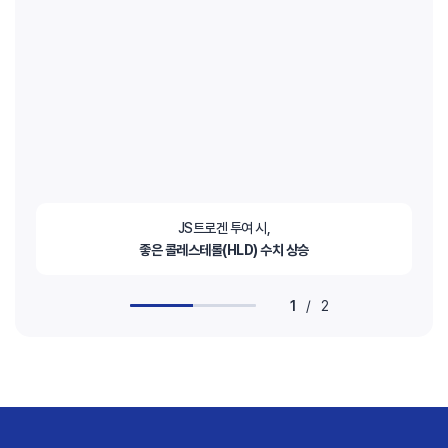
JS트로겐 투여 시,
좋은 콜레스테롤(HLD) 수치 상승
1
/
2