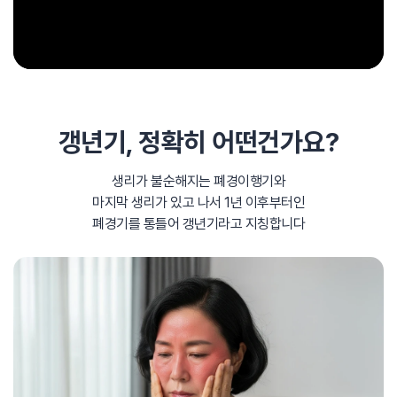
갱년기,
정확히 어떤건가요?
생리가 불순해지는 폐경이행기와
마지막 생리가 있고 나서
1년 이후부터인
폐경기를 통틀어 갱년기라고 지칭합니다