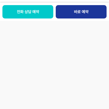
전화 상담 예약
전화 상담예약
바로 예약
바로 예약
패밀리사이트
LANGUAGE
개인정보처리방침
이용약관
환자의권리와의무
오시는 길
[44676] 울산 남구 삼산로 51 (신정동)
사업자번호
610-82-14495
대표자
박병모
본 사이트의 모든 컨텐츠는 저작권법에 따른 보호를 받습니다.
© Jaseng Hospital of Korean medicine.
보건복지부
대한체육회
의료기관 평가인증
공식협력병원