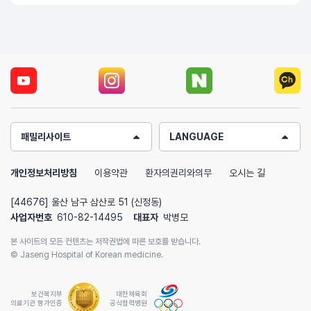
패밀리사이트
LANGUAGE
개인정보처리방침
이용약관
환자의권리와의무
오시는 길
[44676] 울산 남구 삼산로 51 (신정동)
사업자번호
610-82-14495
대표자
박병모
본 사이트의 모든 컨텐츠는 저작권법에 따른 보호를 받습니다.
© Jaseng Hospital of Korean medicine.
보건복지부
대한체육회
의료기관 평가인증
공식협력병원