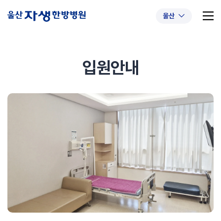
울산
입원안내
추천 검색어
#초음파약침
#척추압박골절
#교통사고후유증
#허리디스크
#목디스크
#추나요법