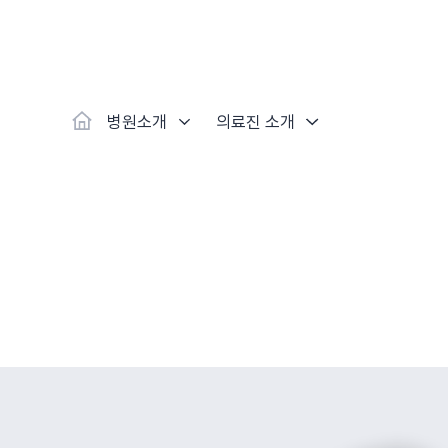
대표
강남
광주
노원
대
보라매
부산
부천
분당
수
척추·관절
예약·문의
자생한약
커뮤니티
병원소개
클리닉
치료법
허리
척추·관절
자생비수술치료
한약
치료사례
바로 예약
인사말
보약
자생소개
목
첩약건
전화 
증상
리얼
초음
인천
일산
잠실
창원
천
허리디스크
교통사고후유증
MRI 치료사례
목디스크
안면신
후기메
병원소개
의료진 소개
신경근회복술
자주묻는질문
한약배
도수
척추관협착증
척추압박골절
안면마비 치료사례
거북목증
기능성
후기인
퇴행성디스크
수술후재활
알레르
추천 검색어
#초음파
척추전방전위증
수술후통증증후군
뇌혈관
허리염좌
성장·자세교정
비만 
테니스
자생인 칭찬
건의