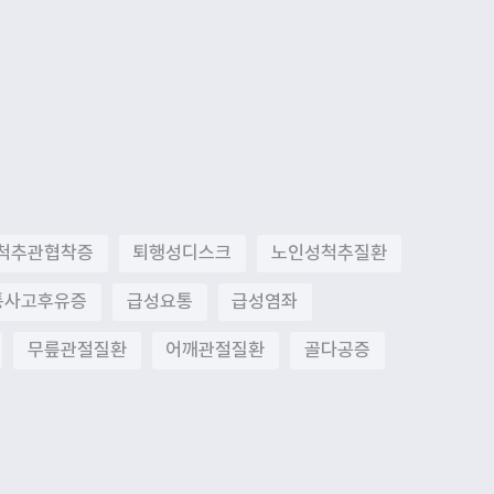
척추관협착증
퇴행성디스크
노인성척추질환
통사고후유증
급성요통
급성염좌
무릎관절질환
어깨관절질환
골다공증