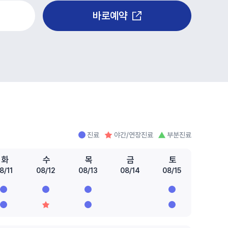
바로예약
진료
야간/연장진료
부분진료
화
수
목
금
토
8/11
08/12
08/13
08/14
08/15