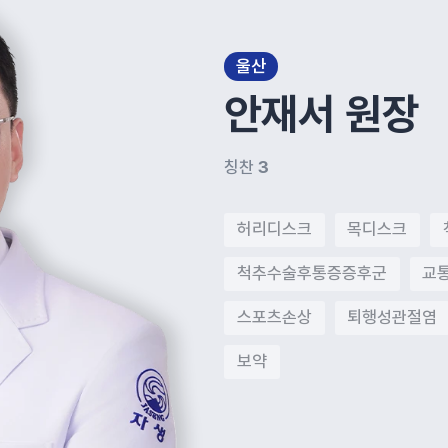
울산
안재서
원장
칭찬
3
허리디스크
목디스크
척추수술후통증증후군
교
스포츠손상
퇴행성관절염
보약