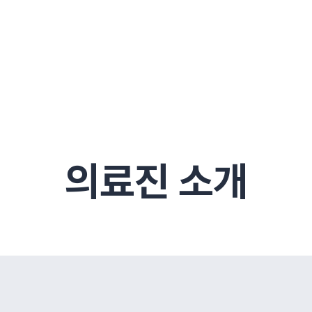
구
대전
목동
원
안산
울산
강보험
상담 예약
별
후기
파 약침
의료진 소개
턱
공지사항
신바로메틴
입원 상담
여성질환
진료시간/오시는길
추나요법
무릎
자생소식
진료비 안내
신바로약침·봉침
어깨
건강정보
비급여진료비
고관절
자가테스트
신바로한약
제증
손·
안
청주
해운대
경마비
시지
턱관절장애
월경통
퇴행성관절염
오십견
고관절질환
허리 디스크
손목
송조회
치료·물리치료
MRI·X-ray
후군
 소화불량
터뷰
산전산후
석회화건염
목 디스크
족저
기 비염
갱년기증후군
무릎 질환
손목
약침
#척추압박골절
#교통사고후유증
#허리디스크
#목디스크
질환 후유증
비염
의료진 소개
클리닉
허약증세
엘보·골프엘보
하기
자생TV보니
이벤트