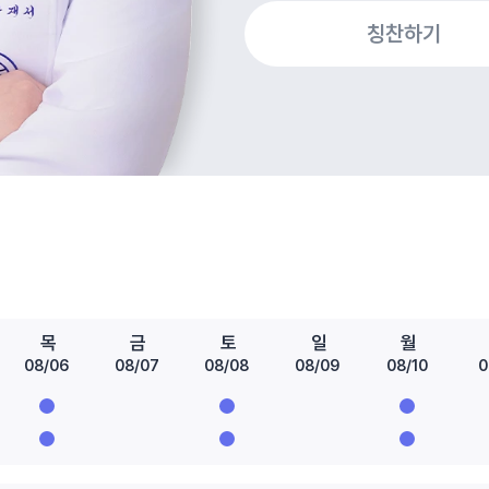
칭찬하기
목
금
토
일
월
08/06
08/07
08/08
08/09
08/10
0