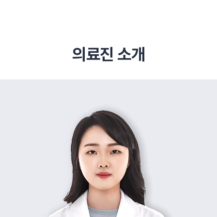
의료진 소개
추천 검색어
#초음파약침
#척추압박골절
#교통사고후유증
#허리디스크
#목디스크
#추나요법