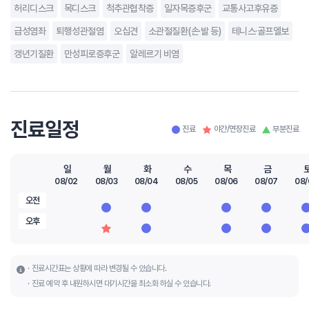
허리디스크
목디스크
척추관협착증
일자목증후군
교통사고후유증
급성염좌
퇴행성관절염
오십견
소관절질환(손·발 등)
테니스·골프엘보
갱년기질환
만성피로증후군
알레르기 비염
진료일정
진료
야간/연장진료
부분진료
일
월
화
수
목
금
08/02
08/03
08/04
08/05
08/06
08/07
08/
오전
오후
진료시간표는 상황에 따라 변경될 수 있습니다.
진료 예약 후 내원하시면 대기시간을 최소화 하실 수 있습니다.