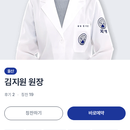
울산
김지원
원장
후기
2
칭찬
19
칭찬하기
바로예약