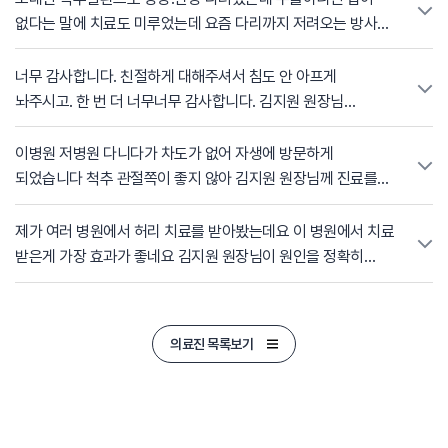
원장님의 모습에 깊은 인상을 받았습니다. 작은 부분 하나까지
없다는 말에 치료도 미루었는데 요즘 다리까지 저려오는 방사통
신경 써주시는 다정한 진료 덕분에 긴장하지 않고 편안하게
때문에 지원원장님을 만나고 부터는 자상하고 섬세한 치료
치료를 마칠 수 있었습니다. 무엇보다 치료를 받고 나니 그동안
덕분에 나날이 좋아지는 느낌에 감사함을 전합니다. 늘
너무 감사합니다. 친절하게 대해주셔서 침도 안 아프게
있던 통증이 많이 사라진 것 같아 더욱 감사한 마음이
건강하시고 밝은 웃음으로 환자 대하시는 모습에 다시한번
놔주시고. 한 번 더 너무너무 감사합니다. 김지원 원장님
들었습니다. 이 고마운 마음을 꼭 전하고 싶어 이렇게 칭찬
감사드립니다.
칭찬합니다. 많이 많이 칭찬합니다
게시판에 글을 남깁니다. 김지원 원장님 정말 감사합니다!
이병원 저병원 다니다가 차도가 없어 자생에 방문하게
되었습니다 척추 관절쪽이 좋지 않아 김지원 원장님께 진료를
받았는데
다닌 병원들중에 가장 꼼꼼히 설명을 잘해주셔서 제 몸상태를 잘
제가 여러 병원에서 허리 치료를 받아봤는데요 이 병원에서 치료
알수있었고 치료도 꼼꼼히 해주셔서 침맞은 첫날은 뻐근했지만
받은게 가장 효과가 좋네요 김지원 원장님이 원인을 정확히
다음날 아침에 목디스크 진단후 첨으로 가볍게 일어났습니다
찾으시고 정확하게 치료해주셔서 치료가 된것 같아요
팔이 끊어질듯 아팠는데 아침에 팔도 가벼워지고 정말
고맙습니다
마법같았습니다 진작 김지원 선생님께 진료 받았음 좋았을껄
의료진 목록보기
싶더라구요
감사합니다 얼굴도 예쁘시고 진료도 잘봐주시고 최고에요!!
울산 명의십니다??