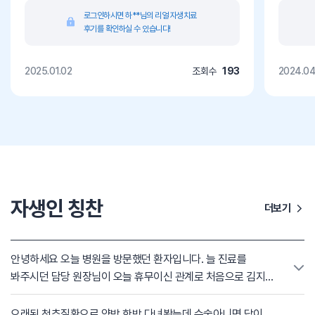
로그인하시면 하**님의 리얼 자생치료
후기를 확인하실 수 있습니다!
2025.01.02
조회수
193
2024.04
자생인 칭찬
더보기
안녕하세요 오늘 병원을 방문했던 환자입니다. 늘 진료를
봐주시던 담당 원장님이 오늘 휴무이신 관계로 처음으로 김지원
원장님께 치료를 받게 되었습니다. 치료 과정에서 환자의 자세가
불편하진 않을까 끊임없이 살피고 배려해 주시는 김지원
오래된 척추질환으로 양방.한방 다녀봤는데 수술아니면 답이