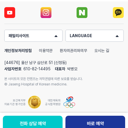
패밀리사이트
LANGUAGE
개인정보처리방침
이용약관
환자의권리와의무
오시는 길
[44676] 울산 남구 삼산로 51 (신정동)
사업자번호
610-82-14495
대표자
박병모
본 사이트의 모든 컨텐츠는 저작권법에 따른 보호를 받습니다.
© Jaseng Hospital of Korean medicine.
보건복지부
대한체육회
의료기관 평가인증
공식협력병원
전화 상담 예약
칭찬하기
바로 예약
바로 예약