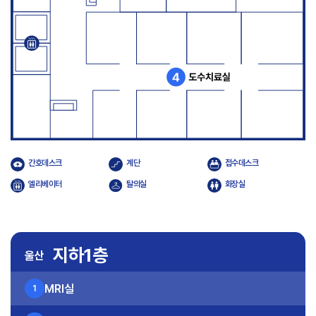
간호데스크
계단
접수데스크
엘리베이터
탈의실
화장실
지하1층
울산
MRI실
1