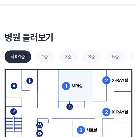
병원 둘러보기
지하1층
1층
2층
3층
5층