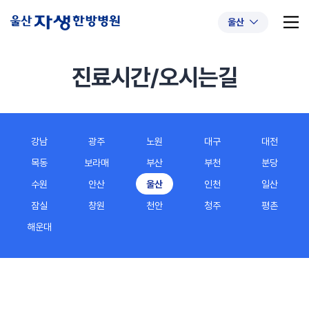
울산
진료시간/오시는길
추천 검색어
#초음파약침
#척추압박골절
강남
광주
노원
대구
대전
#교통사고후유증
#허리디스크
#목디스크
목동
보라매
부산
부천
분당
#추나요법
수원
안산
울산
인천
일산
잠실
창원
천안
청주
평촌
해운대